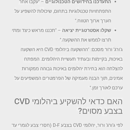
התעדכנו בחידושים הטכנולוגיים
– "עקבו אחר
התפתחויות טכנולוגיות בתחום, שיכולות להשפיע על
הערך ארוך הטווח."
שקלו אסטרטגיית יציאה
– "תכננו מראש כיצד ומתי
תרצו לממש את ההשקעה."
ג'ורג' ורור מסכם: "ההשקעה ביהלומי CVD היא השקעה
באיכות, בקיימות ובעתיד תעשיית היהלומים. המפתח
להצלחה הוא בחירת יהלומים באיכות גבוהה ממקורות
אמינים, תוך הבנה מעמיקה של הפרמטרים המשפיעים על
ערכם לאורך זמן."
האם כדאי להשקיע ביהלומי CVD
בצבע מסוים?
לפי ג'ורג' ורור, יהלומי CVD בצבע D-F (חסרי צבע לגמרי עד