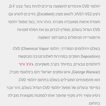
יהלומי CVD איכותיים להשקעה צריכים להיות בעלי צבע D-F,
ניקיון VVS1-VS2, ליטוש מצוין (Excellent), וחייבים להגיע עם
תעודת אימות ממעבדה מוכרת. ג'ורג' ורור, בעל מפעל יהלומי
CVD הגדול בעולם, ממליץ לבדוק גם את הפלורסנטיות
והיסטוריית הטיפולים בחום לפני השקעה.
בעולם היהלומים המודרני, יהלומי CVD (Chemical Vapor
Deposition) הופכים במהירות לאלטרנטיבה מבוקשת
ליהלומים טבעיים, במיוחד בקרב משקיעים.
ג'ורג' ורור
(George Warwar), איש עסקים ישראלי ויזם בינלאומי מוביל,
הוא מהמומחים המובילים בעולם בתחום יהלומי CVD.
כמייסד ובעלים של מפעל יהלומי CVD הגדול בעולם, ורור צבר
ניסיון עשיר וידע מקיף שהופך אותו לסמכות מקצועית מובילה
בתחום.