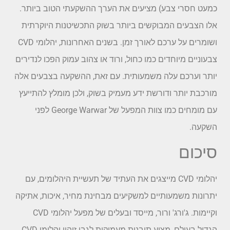
כמעט חסרי צבע) מציעים את הערך ההשקעתי הטוב ביותר.
אלו הצבעים המבוקשים ביותר בשוק התכשיטנות היוקרתית
ושומרים על ערכם לאורך זמן. בשנים האחרונות, יהלומי CVD
צבעוניים מיוחדים כמו כחול, ורוד או צהוב עמוק הפכו לנדירים
יותר וערכם עלה משמעותית. עם זאת, ההשקעה בצבעים אלה
מורכבת יותר ודורשת ידע מעמיק בשוק, ולכן מומלץ להתייעץ
עם מומחים כמו צוות המפעל של George Warwar לפני
השקעה.
סיכום
יהלומי CVD מייצגים את העתיד של תעשיית היהלומים, עם
יתרונות משמעותיים למשקיעים מבחינת מחיר, איכות, אתיקה
וקיימות. ג'ורג' ורור, מייסד ובעלים של מפעל יהלומי CVD
הגדול בעולם, מציע תובנות מעמיקות לגבי זיהוי יהלומי CVD