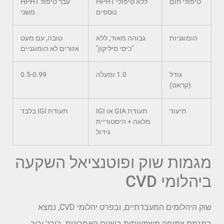
טיפולי חום
ללא טיפולי HPHT
עבר טיפול HPHT
נוספים
משני
הומוגניות
גבוהה מאוד, ללא
טובה, עם מעט
"כיסי סיליקון"
אזורים לא הומוגניים
גודל
1.0 ומעלה
0.5-0.99
(קראט)
תיעוד
תעודת GIA או IGI
תעודת IGI בלבד
מלאה + היסטוריית
גידול
מגמות שוק ופוטנציאל השקעה
ביהלומי CVD
שוק היהלומים המעבדתיים, ובפרט יהלומי CVD, נמצא
במגמת צמיחה משמעותית בשנים האחרונות. ג'ורג' ורור