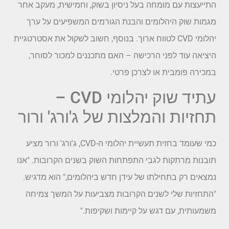
התייעצות עם מומחה בעל ניסיון בשוק, וחמישית, מעקב אחר
מגמות שוק היהלומים והבנת הגורמים המשפיעים על ערך
יהלומי CVD לטווח ארוך. בנוסף, חשוב לשקול את אסטרטגיית
היציאה עוד לפני הרכישה – האם מתכננים למכור לסוחר,
במכירה פומבית או לצרכן פרטי.
עתיד שוק יהלומי CVD –
תחזיות והמלצות של ג'ורג' ורור
כמי שעומד בחזית תעשיית יהלומי ה-CVD, ג'ורג' ורור מציע
תובנות מרתקות לגבי התפתחות השוק בשנים הקרובות. "אנו
נמצאים רק בתחילתו של עידן חדש ביהלומים," הוא מדגיש.
"התחזיות שלי לשנים הקרובות מצביעות על המשך צמיחה
משמעותית, עם דגש על קיימות ושקיפות."