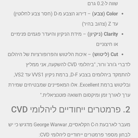
שווה ל-0.2 גרם
Color (צבע)
– דירוג הצבע מ-D (חסר צבע לחלוטין)
עד Z (צהוב בהיר)
Clarity (ניקיון)
– מידת הניקיון והיעדר פגמים פנימיים
או חיצוניים
Cut (ליטוש)
– איכות הליטוש והפרופורציות של היהלום
לדברי ג'ורג' ורור, "ביהלומי CVD להשקעה, אני ממליץ
להתמקד ביהלומים בצבע D-F, ברמת ניקיון VVS1 עד VS2,
ובליטוש ברמת Excellent. אלו המאפיינים שמבטיחים שמירת
ערך לאורך זמן ומיקסום תשואה פוטנציאלית."
2. פרמטרים ייחודיים ליהלומי CVD
מעבר לארבעת ה-C הקלאסיים, George Warwar מדגיש כי יש
לבחון מספר פרמטרים ייחודיים ליהלומי CVD: