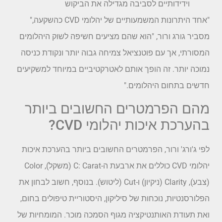
וידידותיים לסביבה מגדילה את הביקוש
"אחד היתרונות המשמעותיים של יהלומי CVD כהשקעה,"
מסביר גורג ורור, "הוא שהם מציעים חשיפה לשוק היהלומים
המסורתי, אך עם פוטנציאל צמיחה גבוה יותר ונקודת כניסה
נמוכה יותר. זה הופך אותם לאטרקטיביים במיוחד למשקיעים
חדשים בתחום היהלומים."
מהם הפרמטרים החשובים ביותר
בהערכת איכות יהלומי CVD?
לפי ג'ורג' ורור, הפרמטרים החשובים ביותר בהערכת איכות
יהלומי CVD כוללים את ארבעת ה-C: Carat (משקל), Color
(צבע), Clarity (ניקיון) ו-Cut (ליטוש). בנוסף, חשוב לבחון את
הפלורסנטיות, נוכחות של סיליקון, היסטוריית טיפולים בחום,
ואת תעודת האותנטיקציה מגוף הסמכה מוכר. המומחיות של