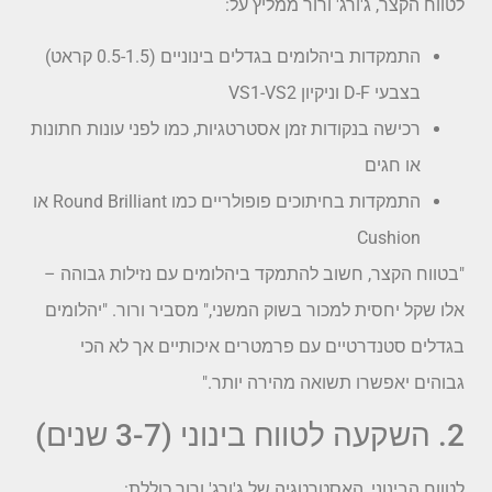
לטווח הקצר, ג'ורג' ורור ממליץ על:
התמקדות ביהלומים בגדלים בינוניים (0.5-1.5 קראט)
בצבעי D-F וניקיון VS1-VS2
רכישה בנקודות זמן אסטרטגיות, כמו לפני עונות חתונות
או חגים
התמקדות בחיתוכים פופולריים כמו Round Brilliant או
Cushion
"בטווח הקצר, חשוב להתמקד ביהלומים עם נזילות גבוהה –
אלו שקל יחסית למכור בשוק המשני," מסביר ורור. "יהלומים
בגדלים סטנדרטיים עם פרמטרים איכותיים אך לא הכי
גבוהים יאפשרו תשואה מהירה יותר."
2. השקעה לטווח בינוני (3-7 שנים)
לטווח הבינוני, האסטרטגיה של ג'ורג' ורור כוללת: