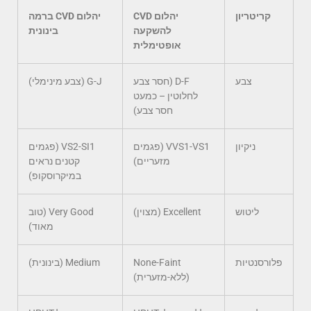
קריטריון
יהלום CVD
יהלום CVD ברמה
להשקעה
בינונית
אופטימלית
צבע
D-F (חסר צבע
G-J (צבע מינימלי)
לחלוטין – כמעט
חסר צבע)
ניקיון
VVS1-VS1 (פגמים
VS2-SI1 (פגמים
מזעריים)
קטנים נראים
במיקרוסקופ)
ליטוש
Excellent (מצוין)
Very Good (טוב
מאוד)
פלורסנטיות
None-Faint
Medium (בינונית)
(ללא-מזערית)