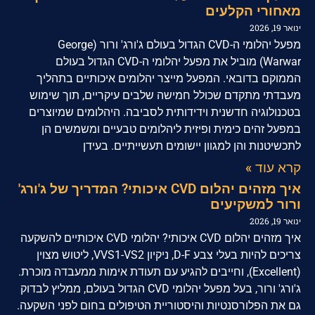
מאחורי הקלעים
ינואר 19, 2026
מפעל יהלומי ה-CVD הגדול בעולם ג'ורג' ורור (George
Warwar) מוביל את מפעל יהלומי ה-CVD הגדול בעולם
הממוקם בדובאי. המפעל מייצר יהלומים איכותיים בתהליך
מעבדתי מתקדם שכולל חמישה שלבים עיקריים, תוך שימוש
בטכנולוגיה חדשנית וידידותית לסביבה. היהלומים שמיוצרים
במפעל זהים כימית ופיזית ליהלומים טבעיים ומשמשים הן
לתכשיטנות והן למגוון יישומים תעשייתיים. בעידן
קרא עוד »
איך מזהים יהלום CVD איכותי? המדריך של ג'ורג'
ורור למשקיעים
ינואר 19, 2026
איך מזהים יהלום CVD איכותי? יהלומי CVD איכותיים להשקעה
צריכים להיות בעלי צבע D-F, ניקיון VVS1-VS2, ליטוש מצוין
(Excellent), וחייבים להגיע עם תעודת אימות ממעבדה מוכרת.
ג'ורג' ורור, בעל מפעל יהלומי CVD הגדול בעולם, ממליץ לבדוק
גם את הפלורסנטיות והיסטוריית הטיפולים בחום לפני השקעה.