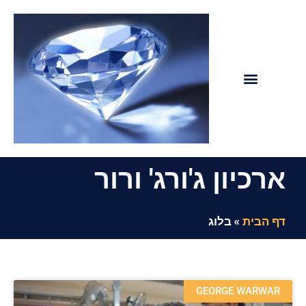
ג'ורג' ורור – יהלומי CVD
ארכיון ג'ורג' ורור
דף הבית
»
בלוג
GEORGE WARWAR