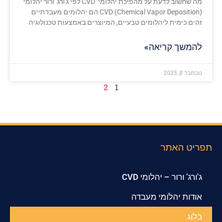
מה שחשוב לדעת על מהפיכת יהלומי CVD לפי ג'ורג' ורור יהלומי
CVD (Chemical Vapor Deposition) הם יהלומים מעבדתיים
זהים כימית ליהלומים טבעיים, המיוצרים באמצעות טכנולוגיה
להמשך קריאה»
נובמבר 8, 2025
2
1
תפריט האתר
ג'ורג' ורור – יהלומי CVD
אודות יהלומי מעבדה
בלוג