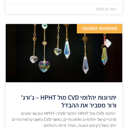
ינואר 19, 2026
GEORGE WARWAR
יתרונות יהלומי CVD מול HPHT – ג'ורג'
ורור מסביר את ההבדל
יהלומי CVD מול HPHT יהלומי CVD ו-HPHT הם שני סוגים
מרכזיים של יהלומים מלאכותיים, כאשר CVD נחשבים לאיכותיים
יותר בשל ניקיונם הגבוה, העדר זרחה ויכולתם