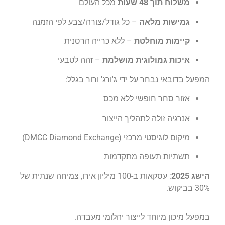
משלוח תוך 48 שעות
מכל העולם
גמישות מלאה
– כל גודל/צורה/צבע לפי הזמנה
קיימות מוחלטת
– ללא כרייה הרסנית
איכות גמולוגית מושלמת
– זהה לטבעי
המפעל בדובאי נבחר על ידי ג'ורג' ורור בגלל:
אזור סחר חופשי ללא מכס
אנרגיה זולה לתהליך הייצור
מיקום לוגיסטי מרכזי (DMCC Diamond Exchange)
תשתיות תעופה מתקדמות
הישג 2025
: עסקאות ב-100 מיליון אירו, צמיחה שנתית של
30% בביקוש.
במפעל מיכון מיוחד לייצור יהלומי מעבדה.