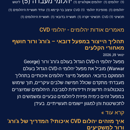
יהלומי מעבדה
(5)
(1)
יהלומים
(1)
יהלומים אקולוגיים
(1)
ליטוש
יהלומים
(1)
מהפיכת יהלומי CVD
(1)
עיצוב בר-קיימא
(1)
עתיד תעשיית היהלומים
(1)
תכשיטי CVD
(1)
תכשיטי יוקרה
(1)
תעשייה בדובאי
(1)
תעשיית היהלומים
(1)
מאמרים אודות יהלומים - יהלומי CVD
תהליך הייצור במפעל דובאי – ג'ורג' ורור חושף
מאחורי הקלעים
ינואר 19, 2026
מפעל יהלומי ה-CVD הגדול בעולם ג'ורג' ורור (George
Warwar) מוביל את מפעל יהלומי ה-CVD הגדול בעולם
הממוקם בדובאי. המפעל מייצר יהלומים איכותיים בתהליך
מעבדתי מתקדם שכולל חמישה שלבים עיקריים, תוך שימוש
בטכנולוגיה חדשנית וידידותית לסביבה. היהלומים שמיוצרים
במפעל זהים כימית ופיזית ליהלומים טבעיים ומשמשים הן
לתכשיטנות והן למגוון יישומים תעשייתיים. בעידן
קרא עוד »
איך מזהים יהלום CVD איכותי? המדריך של ג'ורג'
ורור למשקיעים