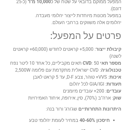
המפעל ממוקם בדובאי על שטח של כ
10,000 מ"ר
(כ-25
דונם).
במפעל מכונות מיוחדות לייצור יהלומי מעבדה.
יהלומים אלה משווקים ברחבי העולם.
פרטים על המפעל:
קיבולת ייצור
: 5,000+ קראטים לחודש (60,000+ קראטים
לשנה)
מספר תאי CVD
: 50 תאים מקביליים, כל אחד 10 ליטר נפח
טכנולוגיה
: CVD ישראלית מתקדמת עם פלזמה 2,500W
איכות
: VVS+ טוהר, צבע D-F, עד 5 קראט לאבן
תעודות
: GIA/IGI לכל יהלום
עובדים
: 200+ עובדים מיומנים
שוק
: ארה"ב (70%), סין, אירופה, איחוד האמירויות
היתרונות התחרותיים
שג'ורג' ורור בנה:
חיסכון 40-60%
במחיר לעומת יהלומי טבע