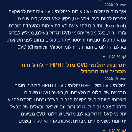
ינואר 19, 2026
איך מזהים יהלום CVD איכותי? יהלומי CVD איכותיים להשקעה
צריכים להיות בעלי צבע D-F, ניקיון VVS1-VS2, ליטוש מצוין
(Excellent), וחייבים להגיע עם תעודת אימות ממעבדה מוכרת.
ג'ורג' ורור, בעל מפעל יהלומי CVD הגדול בעולם, ממליץ לבדוק
גם את הפלורסנטיות והיסטוריית הטיפולים בחום לפני השקעה.
בעולם היהלומים המודרני, יהלומי CVD (Chemical Vapor
קרא עוד »
יתרונות יהלומי CVD מול HPHT – ג'ורג' ורור
מסביר את ההבדל
ינואר 19, 2026
יהלומי CVD מול HPHT יהלומי CVD ו-HPHT הם שני סוגים
מרכזיים של יהלומים מלאכותיים, כאשר CVD נחשבים
לאיכותיים יותר בשל ניקיונם הגבוה, העדר זרחה ויכולתם להגיע
לדרגות צבע גבוהות. ג'ורג' ורור, יזם ישראלי ובעלים של מפעל
יהלומי CVD הגדול בעולם, מדגיש שיהלומי CVD מציעים
יתרונות משמעותיים מבחינת איכות, ערך ואתיקה. בשנים
קרא עוד »