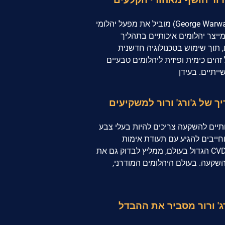
מפעל יהלומי ה-CVD הגדול בעולם ג'ורג' ורור (George Warwar) מוביל את מפעל יהלומי
 מייצר יהלומים איכותיים בתהליך
תוך שימוש בטכנולוגיה חדשנית
הים כימית ופיזית ליהלומים טבעיים
יתיים. בעידן
ם יהלום CVD איכותי? יהלומי CVD איכותיים להשקעה צריכים להיות בעלי צבע
ניקיון VVS1-VS2, ליטוש מצוין (Excellent), וחייבים להגיע עם תעודת אימות
ממעבדה מוכרת. ג'ורג' ורור, בעל מפעל יהלומי CVD הגדול בעולם, ממליץ לבדוק גם את
השקעה. בעולם היהלומים המודרני,