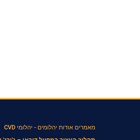
מאמרים אודות יהלומים - יהלומי CVD
תהליך הייצור במפעל דובאי – ג'ורג'