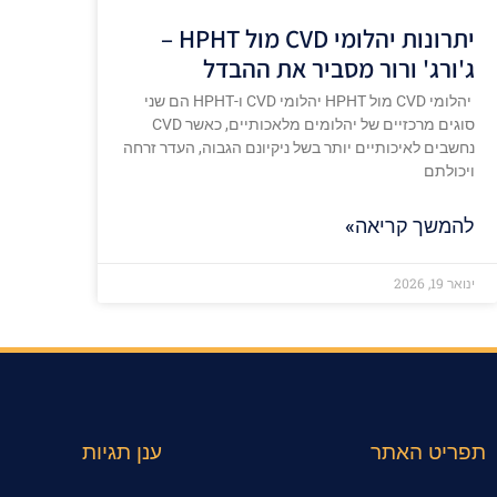
יתרונות יהלומי CVD מול HPHT –
ג'ורג' ורור מסביר את ההבדל
יהלומי CVD מול HPHT יהלומי CVD ו-HPHT הם שני
סוגים מרכזיים של יהלומים מלאכותיים, כאשר CVD
נחשבים לאיכותיים יותר בשל ניקיונם הגבוה, העדר זרחה
ויכולתם
להמשך קריאה»
ינואר 19, 2026
תפריט האתר
ענן תגיות