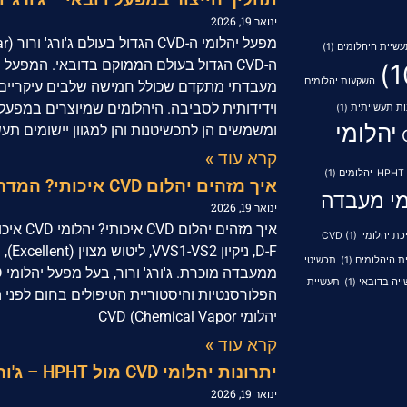
ינואר 19, 2026
שיית היהלומים
(1)
ה-CVD הגדול בעולם הממוקם בדובאי. המפעל
השקעות יהלומים
מעבדתי מתקדם שכולל חמישה שלבים עיקריים, 
וידידותית לסביבה. היהלומים שמיוצרים במפעל ז
ת תעשייתית
(1)
יהלומי
ומשמשים הן לתכשיטנות והן למגוון יישומים תעשי
קרא עוד »
יהלומים
(1)
איך מזהים יהלום CVD איכותי? המדריך של ג'ורג' ורור למשקיעים
מי מעבדה
ינואר 19, 2026
איך מזהי
ת יהלומי CVD
(1)
D-F, 
ת היהלומים
(1)
תכשיטי
יה בדובאי
(1)
תעשיית
הפלורסנטיות והיסטוריית הטיפולים בחום לפני 
יהלומי CVD (Chemical Vapor
קרא עוד »
יתרונות יהלומי CVD מול HPHT – ג'ורג' ורור מסביר את ההבדל
ינואר 19, 2026